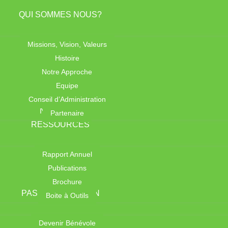
QUI SOMMES NOUS?
Missions, Vision, Valeurs
Histoire
Notre Approche
Equipe
Conseil d’Administration
NOS AXES
Partenaire
RESSOURCES
Rapport Annuel
Publications
Brochure
PASSEZ A L’ACTION
Boite à Outils
Devenir Bénévole