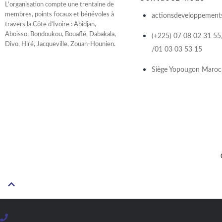
L’organisation compte une trentaine de
membres, points focaux et bénévoles à
actionsdeveloppement
travers la Côte d’Ivoire : Abidjan,
Aboisso, Bondoukou, Bouaflé, Dabakala,
(+225) 07 08 02 31 55
Divo, Hiré, Jacqueville, Zouan-Hounien.
/01 03 03 53 15
Siège Yopougon Maroc, 