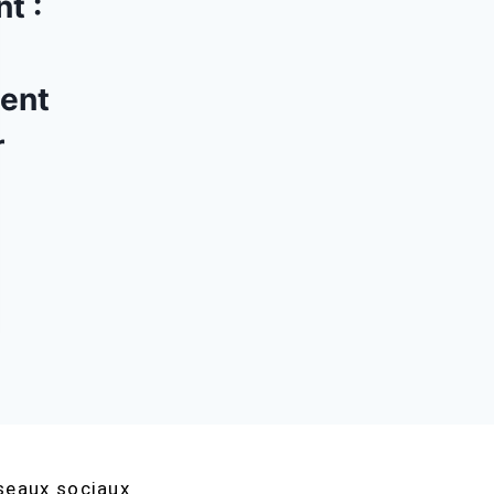
t :
ent
r
seaux sociaux