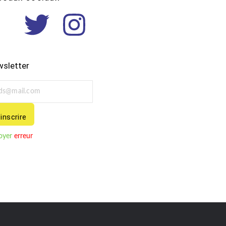
sletter
'inscrire
oyer
erreur