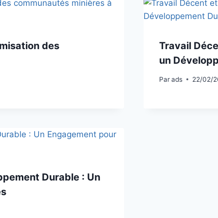
omisation des
Travail Déce
un Dévelop
Par
ads
22/02/
ppement Durable : Un
és