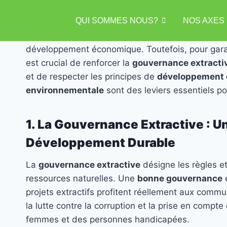
Introduction
QUI SOMMES NOUS?
NOS AXES
Dans un monde en constante évolution, les secteur
développement économique. Toutefois, pour garanti
est crucial de renforcer la
gouvernance extracti
et de respecter les principes de
développement 
environnementale
sont des leviers essentiels po
1. La Gouvernance Extractive : 
Développement Durable
La
gouvernance extractive
désigne les règles et 
ressources naturelles. Une
bonne gouvernance
e
projets extractifs profitent réellement aux commu
la lutte contre la corruption et la prise en compt
femmes et des personnes handicapées.