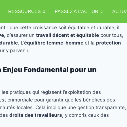
RESSOURCES
PASSEZ A L’ACTION
ACTUA
s extractifs jouent un rôle essentiel dans le
r que cette croissance soit équitable et durable, il
ve
, d’assurer un
travail décent et équitable
pour tous,
durable
. L’
équilibre femme-homme
et la
protection
ur y parvenir.
Un Enjeu Fondamental pour un
les pratiques qui régissent l’exploitation des
st primordiale pour garantir que les bénéfices des
nautés locales. Cela implique une gestion transparente,
e des
droits des travailleurs
, y compris ceux des